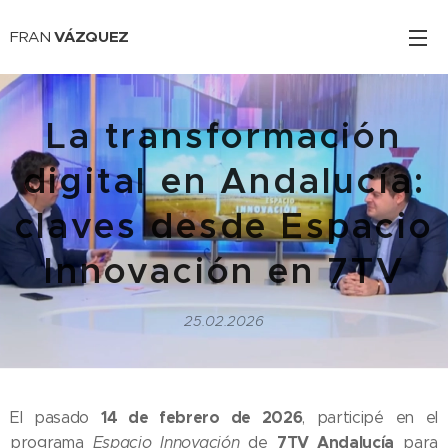
FRAN
VÁZQUEZ
La transformación
digital en Andalucía:
claves desde Espacio
Innovación en 7TV
25.02.2026
14 de febrero de 2026
El pasado
, participé en el
7TV Andalucía
programa
Espacio Innovación
de
para